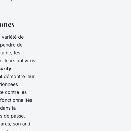
hones
 variété de
dépendre de
table, les
illeurs antivirus
urity
,
nt démontré leur
s données
te contre les
fonctionnalités
 dans la
ts de passe.
ares, son anti-