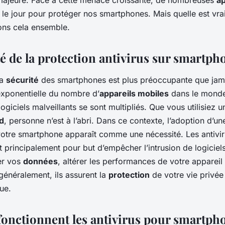
ajeure. Face à cette menace croissante, de nombreuses
ap
 le jour pour protéger nos smartphones. Mais quelle est vra
yons cela ensemble.
té de la protection antivirus sur smartph
la
sécurité
des smartphones est plus préoccupante que jam
exponentielle du nombre d’
appareils mobiles
dans le monde
logiciels malveillants se sont multipliés. Que vous utilisiez 
d
, personne n’est à l’abri. Dans ce contexte, l’adoption d’u
otre smartphone apparaît comme une nécessité. Les antivi
principalement pour but d’empêcher l’intrusion de logiciels
er vos
données
, altérer les performances de votre apparei
généralement, ils assurent la
protection
de votre vie privée
ue.
nctionnent les antivirus pour smartph