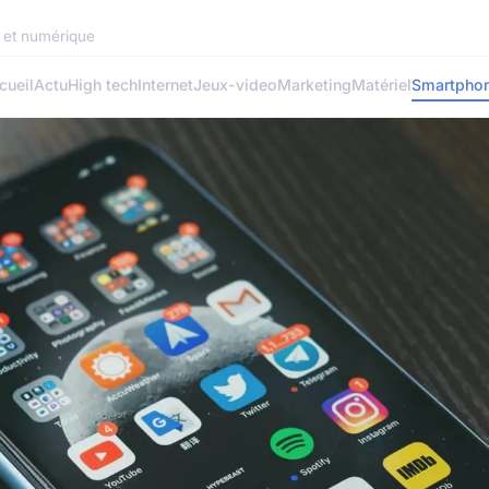
h et numérique
cueil
Actu
High tech
Internet
Jeux-video
Marketing
Matériel
Smartpho