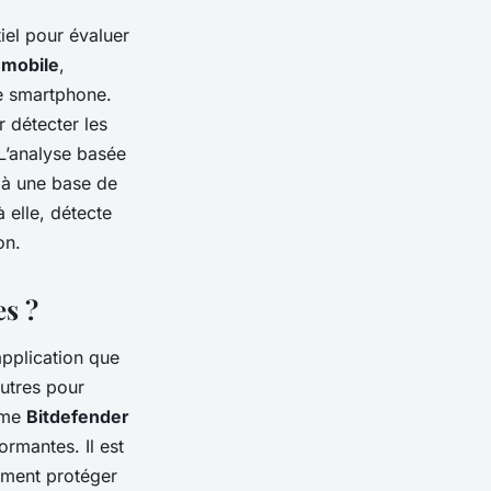
iel pour évaluer
 mobile
,
re smartphone.
 détecter les
 L’analyse basée
e à une base de
 elle, détecte
on.
es ?
pplication que
autres pour
omme
Bitdefender
rmantes. Il est
ement protéger