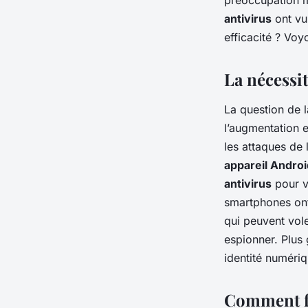
préoccupation m
antivirus
ont vu
Emma
•
29 novembre 2023
•
5 min de lecture
efficacité ? Vo
La nécessi
La question de 
l’augmentation 
les attaques de 
appareil Androi
antivirus
pour v
smartphones ont 
qui peuvent vol
espionner. Plus 
identité numériq
Comment fo