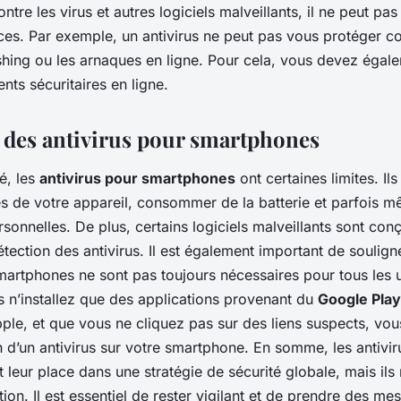
ontre les virus et autres logiciels malveillants, il ne peut pa
ces. Par exemple, un antivirus ne peut pas vous protéger co
shing ou les arnaques en ligne. Pour cela, vous devez égal
ts sécuritaires en ligne.
s des antivirus pour smartphones
té, les
antivirus pour smartphones
ont certaines limites. Ils
s de votre appareil, consommer de la batterie et parfois m
onnelles. De plus, certains logiciels malveillants sont con
tection des antivirus. Il est également important de soulign
martphones ne sont pas toujours nécessaires pour tous les ut
s n’installez que des applications provenant du
Google Play
ple, et que vous ne cliquez pas sur des liens suspects, vou
 d’un antivirus sur votre smartphone. En somme, les antivir
leur place dans une stratégie de sécurité globale, mais ils
ution. Il est essentiel de rester vigilant et de prendre des m