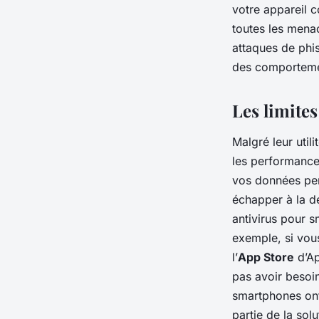
votre appareil c
toutes les mena
attaques de phi
des comportemen
Les limite
Malgré leur utili
les performance
vos données pers
échapper à la dé
antivirus pour s
exemple, si vou
l’
App Store
d’Ap
pas avoir besoin
smartphones ont 
partie de la sol