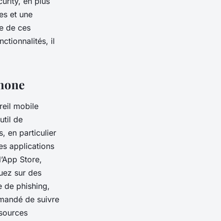
urity, en plus
les et une
te de ces
ctionnalités, il
phone
reil mobile
util de
, en particulier
es applications
l’App Store,
uez sur des
 de phishing,
mmandé de suivre
 sources