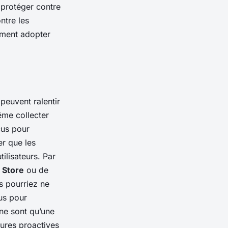
s protéger contre
ntre les
ement adopter
 peuvent ralentir
ême collecter
çus pour
er que les
ilisateurs. Par
 Store
ou de
s pourriez ne
us pour
 ne sont qu’une
esures proactives