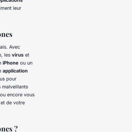
plications
iment leur
ones
ais. Avec
, les
virus
et
un
iPhone
ou un
ne
application
rus pour
 malveillants
l ou encore vous
 et de votre
ones ?