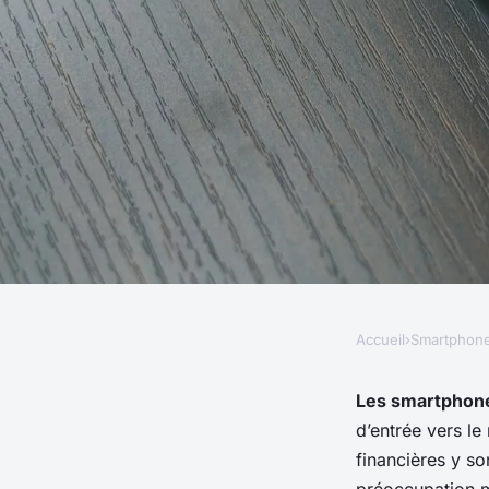
Accueil
›
Smartphon
SMARTPHONES
Quelle est l'efficaci
Les smartphon
d’entrée vers l
pour smartphones ?
financières y so