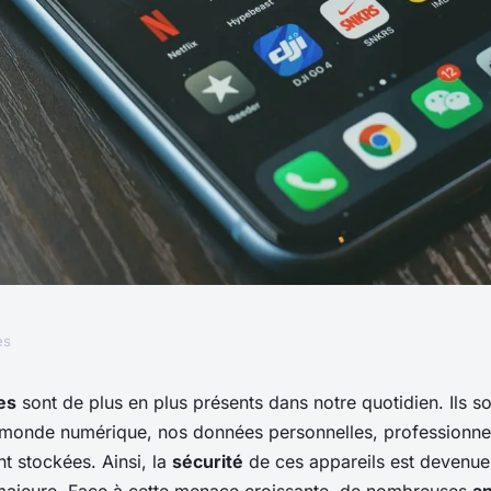
es
té des antivirus
es
sont de plus en plus présents dans notre quotidien. Ils so
e monde numérique, nos données personnelles, professionnel
nt stockées. Ainsi, la
sécurité
de ces appareils est devenue