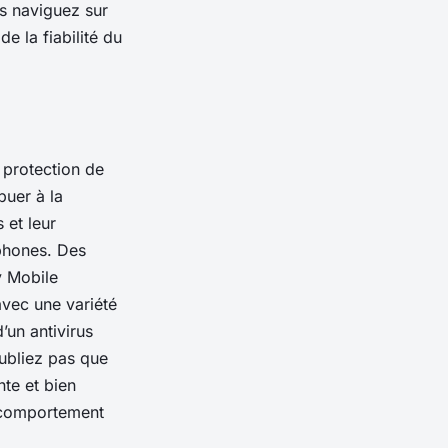
us naviguez sur
e la fiabilité du
 protection de
buer à la
 et leur
tphones. Des
y Mobile
avec une variété
’un antivirus
oubliez pas que
nte et bien
e comportement