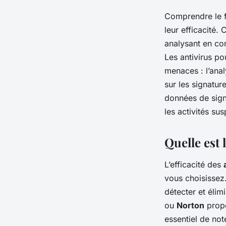
Comprendre le 
leur efficacité.
analysant en con
Les antivirus p
menaces : l’anal
sur les signatur
données de sign
les activités su
Quelle est 
L’efficacité des
vous choisissez.
détecter et éli
ou
Norton
propo
essentiel de no