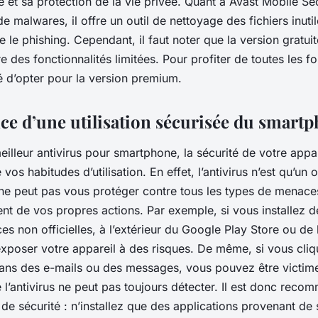
e et sa protection de la vie privée. Quant à Avast Mobile Sec
de malwares, il offre un outil de nettoyage des fichiers inuti
e le phishing. Cependant, il faut noter que la version gratui
e des fonctionnalités limitées. Pour profiter de toutes les fon
d’opter pour la version premium.
ce d’une utilisation sécurisée du smart
lleur antivirus pour smartphone, la sécurité de votre appa
os habitudes d’utilisation. En effet, l’antivirus n’est qu’un o
l ne peut pas vous protéger contre tous les types de menaces
tent de vos propres actions. Par exemple, si vous installez d
ces non officielles, à l’extérieur du Google Play Store ou de 
exposer votre appareil à des risques. De même, si vous cliq
dans des e-mails ou des messages, vous pouvez être victime
l’antivirus ne peut pas toujours détecter. Il est donc reco
 de sécurité : n’installez que des applications provenant de