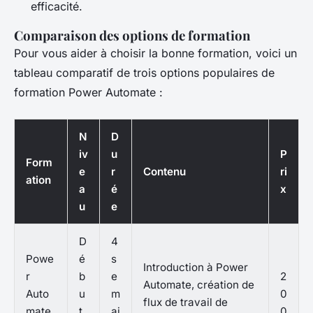
efficacité.
Comparaison des options de formation
Pour vous aider à choisir la bonne formation, voici un
tableau comparatif de trois options populaires de
formation Power Automate :
N
D
iv
u
P
Form
e
r
Contenu
ri
ation
a
é
x
u
e
D
4
Powe
é
s
Introduction à Power
r
b
e
2
Automate, création de
Auto
u
m
0
flux de travail de
mate
t
ai
0