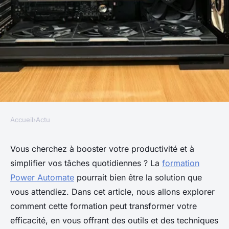
Accueil
›
Actu
ACTU
Découvrez comment la
Vous cherchez à booster votre productivité et à
simplifier vos tâches quotidiennes ? La
formation
formation power automate
Power Automate
pourrait bien être la solution que
transforme votre efficacité
vous attendiez. Dans cet article, nous allons explorer
comment cette formation peut transformer votre
Pierre
•
21 janvier 2025
•
7 min de lecture
efficacité, en vous offrant des outils et des techniques