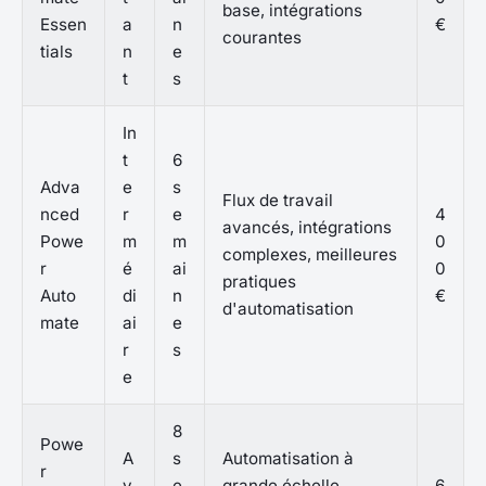
base, intégrations
Essen
a
n
€
courantes
tials
n
e
t
s
In
t
6
Adva
e
s
Flux de travail
nced
r
e
4
avancés, intégrations
Powe
m
m
0
complexes, meilleures
r
é
ai
0
pratiques
Auto
di
n
€
d'automatisation
mate
ai
e
r
s
e
8
Powe
A
s
Automatisation à
r
v
e
grande échelle,
6