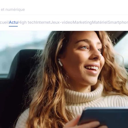
h et numérique
cueil
Actu
High tech
Internet
Jeux-video
Marketing
Matériel
Smartpho