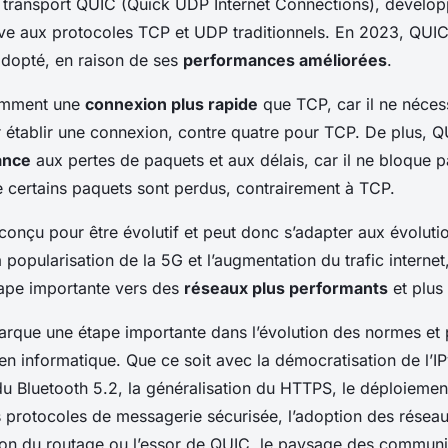
 transport QUIC (Quick UDP Internet Connections), dévelo
tive aux protocoles TCP et UDP traditionnels. En 2023, Q
adopté, en raison de ses
performances améliorées
.
amment une
connexion plus rapide
que TCP, car il ne nécess
r établir une connexion, contre quatre pour TCP. De plus, Q
ance
aux pertes de paquets et aux délais, car il ne bloque p
 certains paquets sont perdus, contrairement à TCP.
conçu pour être évolutif et peut donc s’adapter aux évoluti
 popularisation de la 5G et l’augmentation du trafic internet
ape importante vers des
réseaux plus performants
et plus 
rque une étape importante dans l’évolution des normes et 
 informatique. Que ce soit avec la démocratisation de l’IPv
 du Bluetooth 5.2, la généralisation du HTTPS, le déploiemen
 protocoles de messagerie sécurisée, l’adoption des résea
tion du routage ou l’essor de QUIC, le paysage des communi