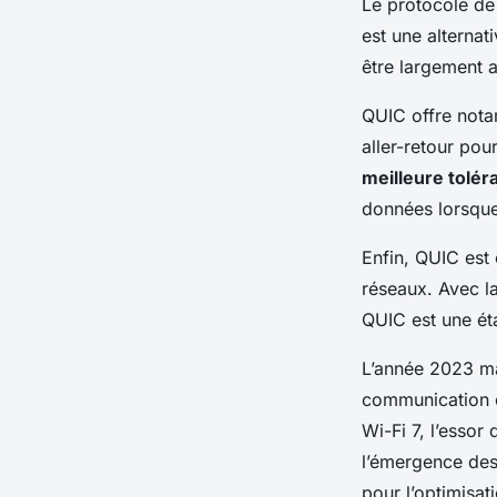
Le protocole de
est une alterna
être largement 
QUIC offre not
aller-retour pou
meilleure tolér
données lorsque
Enfin, QUIC est 
réseaux. Avec la
QUIC est une ét
L’année 2023 ma
communication en
Wi-Fi 7, l’essor
l’émergence des
pour l’optimisa