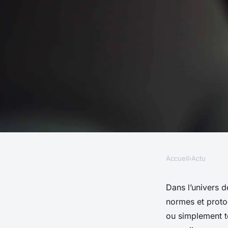
Accueil
›
Actu
ACTU
les actualités sur l
Dans l’univers d
normes et proto
et protocoles de c
ou simplement to