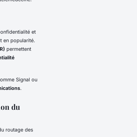
nfidentialité et
 en popularité.
R)
permettent
tialité
 comme Signal ou
ications
.
ion du
 du routage des