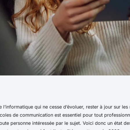
es nouvelles normes
e l’informatique qui ne cesse d’évoluer, rester à jour sur les
coles de communication est essentiel pour tout profession
ommunication en
ute personne intéressée par le sujet. Voici donc un état de