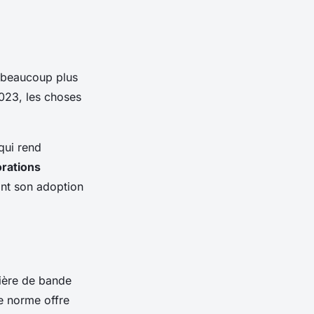
e beaucoup plus
2023, les choses
 qui rend
orations
ant son adoption
tière de bande
le norme offre