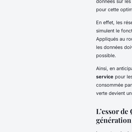
données sur les 
pour cette opti
En effet, les r
simulent le fon
Appliqués au ro
les données doiv
possible.
Ainsi, en antici
service
pour les
consommée par l
verte devient u
L’essor de 
génération