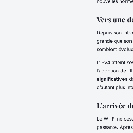
nouvelles normes
informatique
Vers une d
Pierre
•
14 septembre 2023
•
5 min de lecture
Depuis son intr
grande que son p
semblent évolue
L’IPv4 atteint s
l’adoption de l’
significatives
da
d’autant plus in
L’arrivée d
Le Wi-Fi ne ces
passante. Après