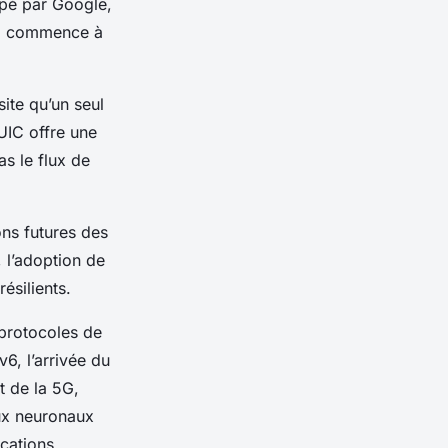
ppé par Google,
UIC commence à
ite qu’un seul
UIC offre une
as le flux de
ons futures des
, l’adoption de
résilients.
protocoles de
6, l’arrivée du
t de la 5G,
ux neuronaux
cations