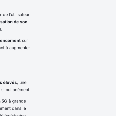
de l’utilisateur
isation de son
s.
érencement
sur
ant à augmenter
ès élevés
, une
s simultanément.
a 5G
à grande
amment dans le
 télémédecine.