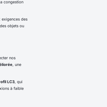
la congestion
x exigences des
 des objets ou
ecter nos
éliorée
, une
rofil LC3
, qui
ions à faible