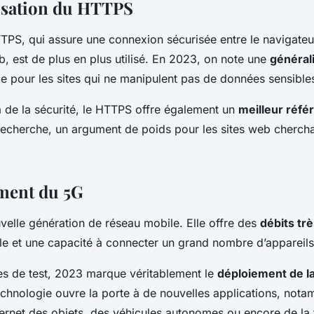
isation du HTTPS
PS, qui assure une connexion sécurisée entre le navigateur 
b, est de plus en plus utilisé. En 2023, on note une
général
e pour les sites qui ne manipulent pas de données sensible
à de la sécurité, le HTTPS offre également un
meilleur réf
recherche, un argument de poids pour les sites web cherch
ment du 5G
velle génération de réseau mobile. Elle offre des
débits tr
ible et une capacité à connecter un grand nombre d’appareil
s de test, 2023 marque véritablement le
déploiement de l
echnologie ouvre la porte à de nouvelles applications, not
ternet des objets, des véhicules autonomes ou encore de la