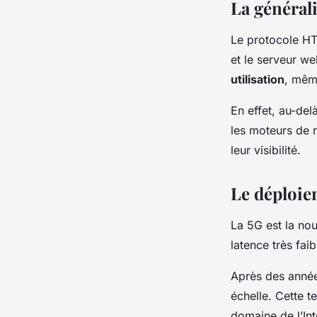
La général
Le protocole HTT
et le serveur we
utilisation
, mêm
En effet, au-del
les moteurs de 
leur visibilité.
Le déploie
La 5G est la nou
latence très fa
Après des année
échelle. Cette t
domaine de l’In