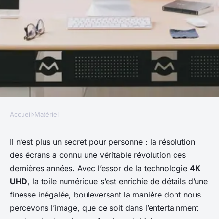
Accueil
›
Matériel
MATÉRIEL
Comment la technologie 4K
Il n’est plus un secret pour personne : la résolution
des écrans a connu une véritable révolution ces
change-t-elle l'expérience
dernières années. Avec l’essor de la technologie
4K
utilisateur sur les écrans
UHD
, la toile numérique s’est enrichie de détails d’une
d'ordinateur ?
finesse inégalée, bouleversant la manière dont nous
percevons l’image, que ce soit dans l’entertainment
Chloé
•
29 novembre 2023
•
5 min de lecture